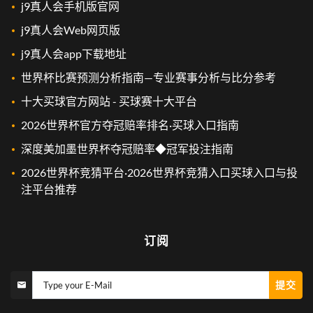
j9真人会手机版官网
j9真人会Web网页版
j9真人会app下载地址
世界杯比赛预测分析指南—专业赛事分析与比分参考
十大买球官方网站 - 买球赛十大平台
2026世界杯官方夺冠赔率排名·买球入口指南
深度美加墨世界杯夺冠赔率◆冠军投注指南
2026世界杯竞猜平台·2026世界杯竞猜入口买球入口与投
注平台推荐
订阅
提交
Type your E-Mail