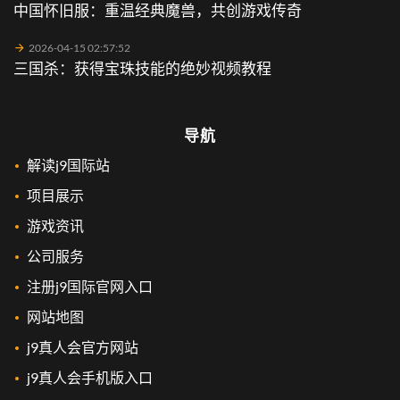
中国怀旧服：重温经典魔兽，共创游戏传奇
2026-04-15 02:57:52
三国杀：获得宝珠技能的绝妙视频教程
导航
解读j9国际站
项目展示
游戏资讯
公司服务
注册j9国际官网入口
网站地图
j9真人会官方网站
j9真人会手机版入口