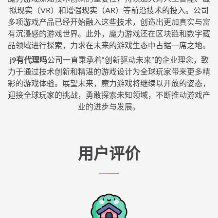
拟现实（VR）和增强现实（AR）等前沿技术的投入。公司
多项游戏产品已经开始融入这些技术，创造出更加真实与富
有沉浸感的游戏世界。此外，魔力游戏还在区块链和数字藏
品领域进行探索，力求在未来的游戏生态中占据一席之地。
j9有代理吗
公司一直秉承着“创新驱动未来”的企业理念，致
力于通过技术创新和精湛的游戏设计为全球玩家带来更多精
彩的游戏体验。展望未来，魔力游戏将继续以开放的姿态，
迎接全球玩家的挑战，勇敢探索未知领域，不断推动游戏产
业的进步与发展。
用户评价